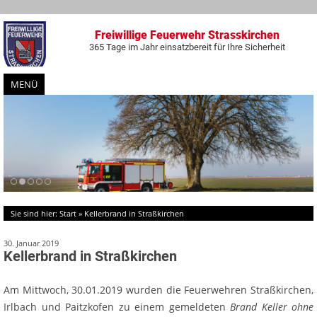
Freiwillige Feuerwehr Strasskirchen
365 Tage im Jahr einsatzbereit für Ihre Sicherheit
MENÜ
Zum
Inhalt
springen
Sie sind hier:
Start
»
Kellerbrand in Straßkirchen
30. Januar 2019
Kellerbrand in Straßkirchen
Am Mittwoch, 30.01.2019 wurden die Feuerwehren Straßkirchen,
Irlbach und Paitzkofen zu einem gemeldeten
Brand Keller ohne