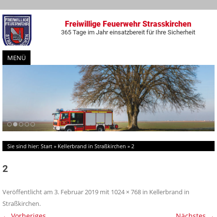
Freiwillige Feuerwehr Strasskirchen
365 Tage im Jahr einsatzbereit für Ihre Sicherheit
MENÜ
Zum
Inhalt
springen
Sie sind hier:
Start
»
Kellerbrand in Straßkirchen
»
2
2
Veröffentlicht am
3. Februar 2019
mit
1024 × 768
in
Kellerbrand in
Straßkirchen
.
← Vorheriges
Nächstes →