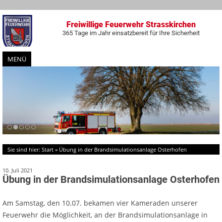
Freiwillige Feuerwehr Strasskirchen
365 Tage im Jahr einsatzbereit für Ihre Sicherheit
MENÜ
Zum
Inhalt
springen
Sie sind hier:
Start
»
Übung in der Brandsimulationsanlage Osterhofen
10. Juli 2021
Übung in der Brandsimulationsanlage Osterhofen
Am Samstag, den 10.07. bekamen vier Kameraden unserer
Feuerwehr die Möglichkeit, an der Brandsimulationsanlage in