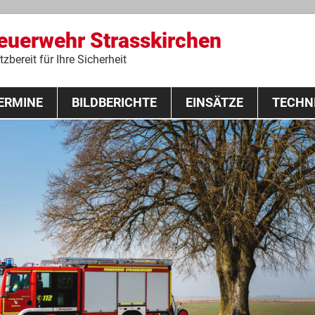
Feuerwehr Strasskirchen
zbereit für Ihre Sicherheit
Zum
ERMINE
BILDBERICHTE
Inhalt
EINSÄTZE
TECHN
springen
 Lehrgang 2020
Fahrzeuge
Ausrüstung
Schutzausrü