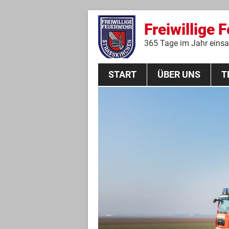
Freiwillige 
365 Tage im Jahr einsat
START
ÜBER UNS
T
Aktive Mannschaft
THL
Führungskräfte
Feuerwehrverein
Jugendgruppe
Absturzsicherungsgruppe
Historie