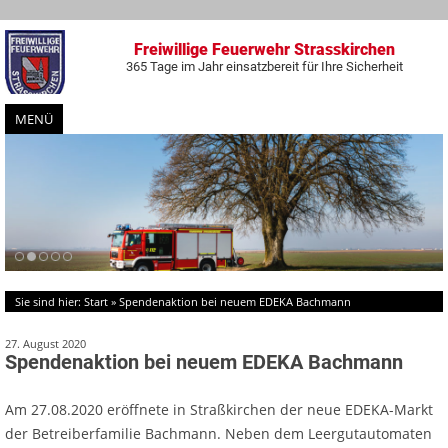
Freiwillige Feuerwehr Strasskirchen
365 Tage im Jahr einsatzbereit für Ihre Sicherheit
MENÜ
Zum
Inhalt
springen
Sie sind hier:
Start
»
Spendenaktion bei neuem EDEKA Bachmann
27. August 2020
Spendenaktion bei neuem EDEKA Bachmann
Am 27.08.2020 eröffnete in Straßkirchen der neue EDEKA-Markt
der Betreiberfamilie Bachmann. Neben dem Leergutautomaten