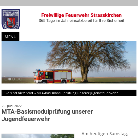
Freiwillige Feuerwehr Strasskirchen
365 Tage im Jahr einsatzbereit für Ihre Sicherheit
MENÜ
Zum
Inhalt
springen
Sie sind hier:
Start
»
MTA-Basismodulprüfung unserer Jugendfeuerwehr
25. Juni 2022
MTA-Basismodulprüfung unserer
Jugendfeuerwehr
Am heutigen Samstag,