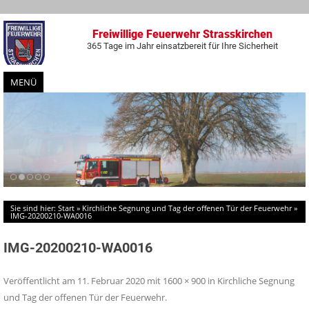
Freiwillige Feuerwehr Strasskirchen
365 Tage im Jahr einsatzbereit für Ihre Sicherheit
MENÜ
Zum
Inhalt
springen
Sie sind hier:
Start
»
Kirchliche Segnung und Tag der offenen Tür der Feuerwehr
»
IMG-20200210-WA0016
IMG-20200210-WA0016
Veröffentlicht am
11. Februar 2020
mit
1600 × 900
in
Kirchliche Segnung
und Tag der offenen Tür der Feuerwehr
.