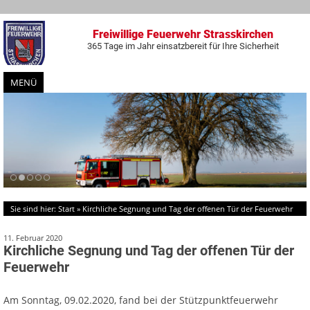
Freiwillige Feuerwehr Strasskirchen
365 Tage im Jahr einsatzbereit für Ihre Sicherheit
MENÜ
Zum
Inhalt
springen
Sie sind hier:
Start
»
Kirchliche Segnung und Tag der offenen Tür der Feuerwehr
11. Februar 2020
Kirchliche Segnung und Tag der offenen Tür der
Feuerwehr
Am Sonntag, 09.02.2020, fand bei der Stützpunktfeuerwehr