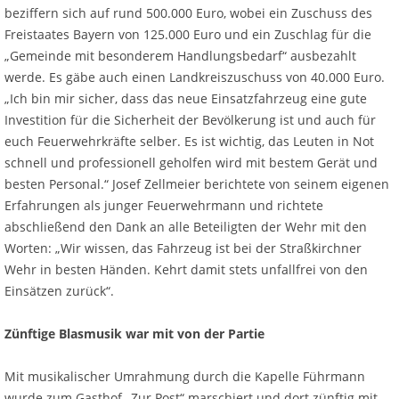
beziffern sich auf rund 500.000 Euro, wobei ein Zuschuss des
Freistaates Bayern von 125.000 Euro und ein Zuschlag für die
„Gemeinde mit besonderem Handlungsbedarf“ ausbezahlt
werde. Es gäbe auch einen Landkreiszuschuss von 40.000 Euro.
„Ich bin mir sicher, dass das neue Einsatzfahrzeug eine gute
Investition für die Sicherheit der Bevölkerung ist und auch für
euch Feuerwehrkräfte selber. Es ist wichtig, das Leuten in Not
schnell und professionell geholfen wird mit bestem Gerät und
besten Personal.“ Josef Zellmeier berichtete von seinem eigenen
Erfahrungen als junger Feuerwehrmann und richtete
abschließend den Dank an alle Beteiligten der Wehr mit den
Worten: „Wir wissen, das Fahrzeug ist bei der Straßkirchner
Wehr in besten Händen. Kehrt damit stets unfallfrei von den
Einsätzen zurück“.
Zünftige Blasmusik war mit von der Partie
Mit musikalischer Umrahmung durch die Kapelle Führmann
wurde zum Gasthof „Zur Post“ marschiert und dort zünftig mit