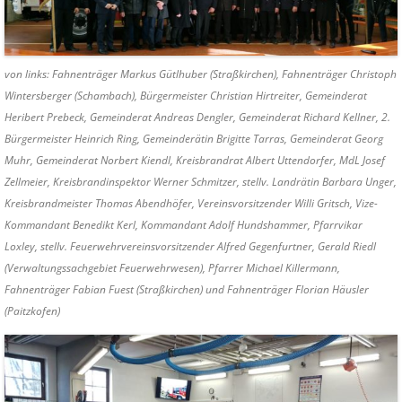
von links: Fahnenträger Markus Gütlhuber (Straßkirchen), Fahnenträger Christoph
Wintersberger (Schambach), Bürgermeister Christian Hirtreiter, Gemeinderat
Heribert Prebeck, Gemeinderat Andreas Dengler, Gemeinderat Richard Kellner, 2.
Bürgermeister Heinrich Ring, Gemeinderätin Brigitte Tarras, Gemeinderat Georg
Muhr, Gemeinderat Norbert Kiendl, Kreisbrandrat Albert Uttendorfer, MdL Josef
Zellmeier, Kreisbrandinspektor Werner Schmitzer, stellv. Landrätin Barbara Unger,
Kreisbrandmeister Thomas Abendhöfer, Vereinsvorsitzender Willi Gritsch, Vize-
Kommandant Benedikt Kerl, Kommandant Adolf Hundshammer, Pfarrvikar
Loxley, stellv. Feuerwehrvereinsvorsitzender Alfred Gegenfurtner, Gerald Riedl
(Verwaltungssachgebiet Feuerwehrwesen), Pfarrer Michael Killermann,
Fahnenträger Fabian Fuest (Straßkirchen) und Fahnenträger Florian Häusler
(Paitzkofen)