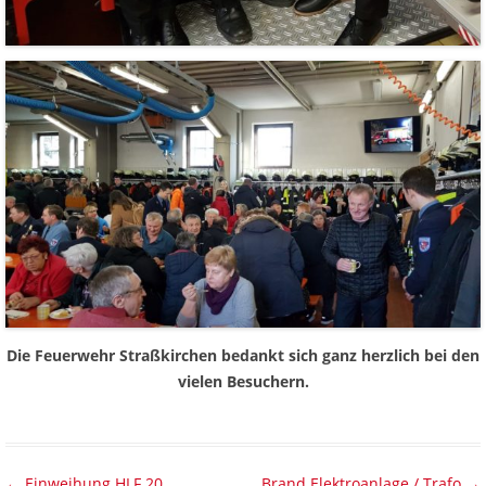
Die Feuerwehr Straßkirchen bedankt sich ganz herzlich bei den
vielen Besuchern.
Beitragsnavigation
←
Einweihung HLF 20
Brand Elektroanlage / Trafo
→