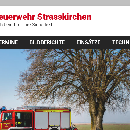
Feuerwehr Strasskirchen
zbereit für Ihre Sicherheit
Zum
ERMINE
BILDBERICHTE
Inhalt
EINSÄTZE
TECHN
springen
 Lehrgang 2020
Fahrzeuge
Ausrüstung
Schutzausrü