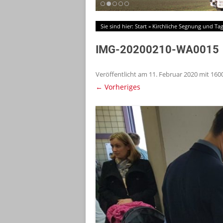
Sie sind hier:
Start
»
Kirchliche Segnung und Tag
IMG-20200210-WA0015
Veröffentlicht am
11. Februar 2020
mit
1600
← Vorheriges