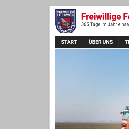
Freiwillige 
365 Tage im Jahr einsat
START
ÜBER UNS
T
Aktive Mannschaft
THL
Führungskräfte
Feuerwehrverein
Jugendgruppe
Absturzsicherungsgruppe
Historie