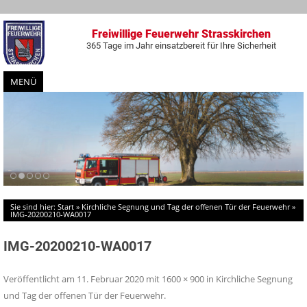
Freiwillige Feuerwehr Strasskirchen
365 Tage im Jahr einsatzbereit für Ihre Sicherheit
MENÜ
Zum
Inhalt
springen
Sie sind hier:
Start
»
Kirchliche Segnung und Tag der offenen Tür der Feuerwehr
»
IMG-20200210-WA0017
IMG-20200210-WA0017
Veröffentlicht am
11. Februar 2020
mit
1600 × 900
in
Kirchliche Segnung
und Tag der offenen Tür der Feuerwehr
.