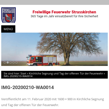
Freiwillige Feuerwehr Strasskirchen
365 Tage im Jahr einsatzbereit für Ihre Sicherheit
MENÜ
Zum
Inhalt
springen
Sie sind hier:
Start
»
Kirchliche Segnung und Tag der offenen Tür der Feuerwehr
»
IMG-20200210-WA0014
IMG-20200210-WA0014
Veröffentlicht am
11. Februar 2020
mit
1600 × 900
in
Kirchliche Segnung
und Tag der offenen Tür der Feuerwehr
.