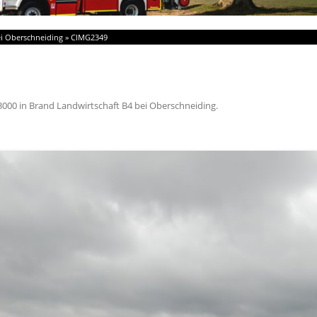
ei Oberschneiding
»
CIMG2349
3000
in
Brand Landwirtschaft B4 bei Oberschneiding
.