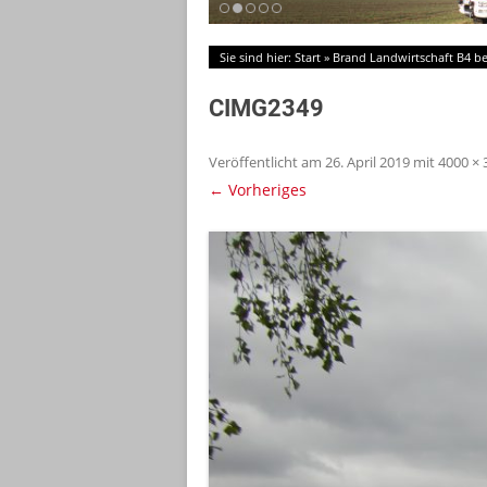
Sie sind hier:
Start
»
Brand Landwirtschaft B4 b
CIMG2349
Veröffentlicht am
26. April 2019
mit
4000 × 
← Vorheriges