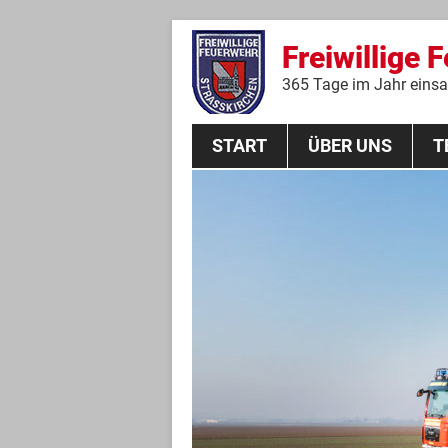
Freiwillige 
365 Tage im Jahr einsat
START
ÜBER UNS
T
Aktive Mannschaft
THL
Führungskräfte
Feuerwehrverein
Jugendgruppe
Absturzsicherungsgruppe
Historie