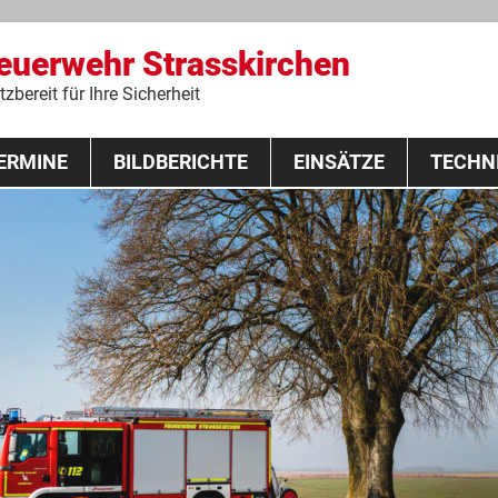
Feuerwehr Strasskirchen
zbereit für Ihre Sicherheit
Zum
ERMINE
BILDBERICHTE
Inhalt
EINSÄTZE
TECHN
springen
 Lehrgang 2020
Fahrzeuge
Ausrüstung
Schutzausrü