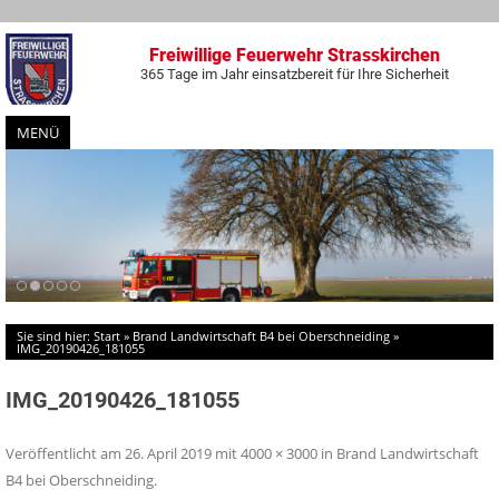
Freiwillige Feuerwehr Strasskirchen
365 Tage im Jahr einsatzbereit für Ihre Sicherheit
MENÜ
Zum
Inhalt
springen
Sie sind hier:
Start
»
Brand Landwirtschaft B4 bei Oberschneiding
»
IMG_20190426_181055
IMG_20190426_181055
Veröffentlicht am
26. April 2019
mit
4000 × 3000
in
Brand Landwirtschaft
B4 bei Oberschneiding
.