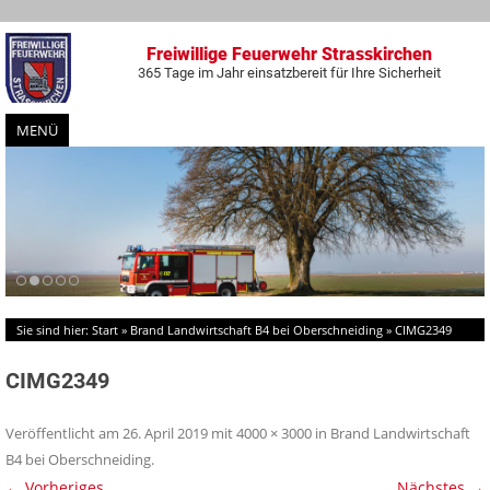
Freiwillige Feuerwehr Strasskirchen
365 Tage im Jahr einsatzbereit für Ihre Sicherheit
MENÜ
Zum
Inhalt
springen
Sie sind hier:
Start
»
Brand Landwirtschaft B4 bei Oberschneiding
»
CIMG2349
CIMG2349
Veröffentlicht am
26. April 2019
mit
4000 × 3000
in
Brand Landwirtschaft
B4 bei Oberschneiding
.
← Vorheriges
Nächstes →