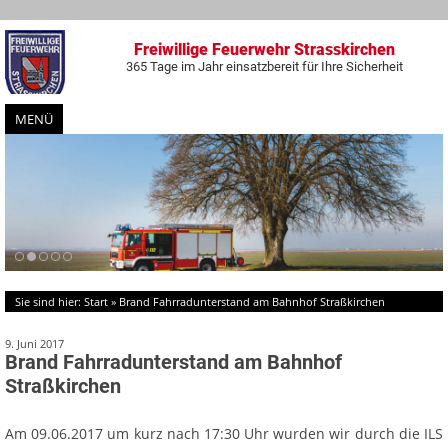
Freiwillige Feuerwehr Strasskirchen
365 Tage im Jahr einsatzbereit für Ihre Sicherheit
MENÜ
Zum
Inhalt
springen
Sie sind hier:
Start
»
Brand Fahrradunterstand am Bahnhof Straßkirchen
9. Juni 2017
Brand Fahrradunterstand am Bahnhof
Straßkirchen
Am 09.06.2017 um kurz nach 17:30 Uhr wurden wir durch die ILS