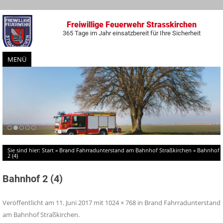
Freiwillige Feuerwehr Strasskirchen
365 Tage im Jahr einsatzbereit für Ihre Sicherheit
MENÜ
Zum
Inhalt
springen
Sie sind hier:
Start
»
Brand Fahrradunterstand am Bahnhof Straßkirchen
»
Bahnhof
2 (4)
Bahnhof 2 (4)
Veröffentlicht am
11. Juni 2017
mit
1024 × 768
in
Brand Fahrradunterstand
am Bahnhof Straßkirchen
.