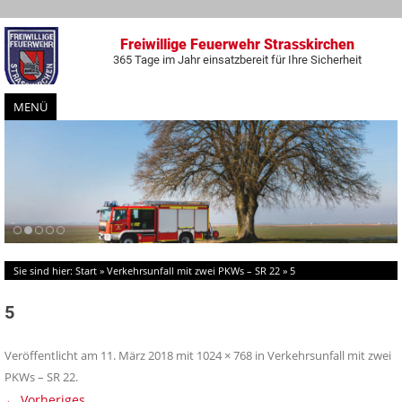
Freiwillige Feuerwehr Strasskirchen
365 Tage im Jahr einsatzbereit für Ihre Sicherheit
MENÜ
Zum
Inhalt
springen
Sie sind hier:
Start
»
Verkehrsunfall mit zwei PKWs – SR 22
»
5
5
Veröffentlicht am
11. März 2018
mit
1024 × 768
in
Verkehrsunfall mit zwei
PKWs – SR 22
.
← Vorheriges