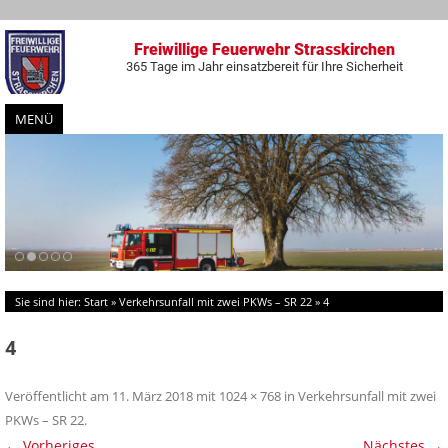
Freiwillige Feuerwehr Strasskirchen
365 Tage im Jahr einsatzbereit für Ihre Sicherheit
MENÜ
Zum
Inhalt
springen
Sie sind hier:
Start
»
Verkehrsunfall mit zwei PKWs – SR 22
»
4
4
Veröffentlicht am
11. März 2018
mit
1024 × 768
in
Verkehrsunfall mit zwei
PKWs – SR 22
.
← Vorheriges
Nächstes →