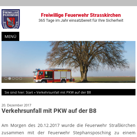
Freiwillige Feuerwehr Strasskirchen
365 Tage im Jahr einsatzbereit für Ihre Sicherheit
MENÜ
Zum
Inhalt
springen
Sie sind hier:
Start
»
Verkehrsunfall mit PKW auf der B8
20. Dezember 2017
Verkehrsunfall mit PKW auf der B8
Am Morgen des 20.12.2017 wurde die Feuerwehr Straßkirchen
zusammen mit der Feuerwehr Stephansposching zu einem