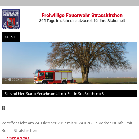
Freiwillige Feuerwehr Strasskirchen
365 Tage im Jahr einsatzbereit für Ihre Sicherheit
MENÜ
Zum
Inhalt
springen
Sie sind hier:
Start
»
Verkehrsunfall mit Bus in Straßkirchen
»
8
8
Veröffentlicht am
24. Oktober 2017
mit
1024 × 768
in
Verkehrsunfall mit
Bus in Straßkirchen
.
← Vorheriges