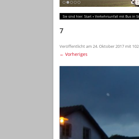
Sie sind hier:
Start
»
Verkehrsunfall mit Bus in S
7
Veröffentlicht am
24. Oktober 2017
mit
102
← Vorheriges