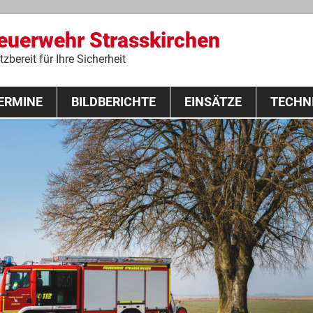
Feuerwehr Strasskirchen
zbereit für Ihre Sicherheit
Zum
ERMINE
BILDBERICHTE
Inhalt
EINSÄTZE
TECHN
springen
 Lehrgang 2020
Fahrzeuge
Ausrüstung
Schutzausrü