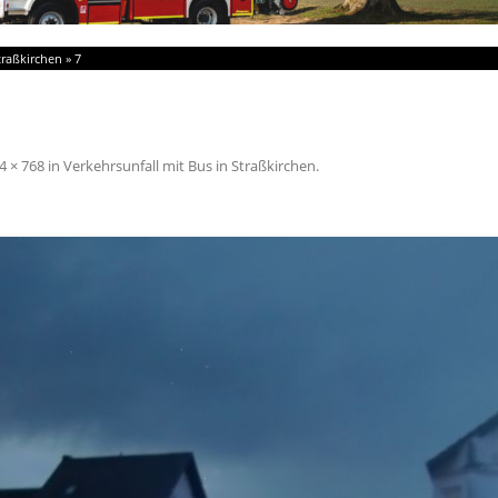
traßkirchen
»
7
4 × 768
in
Verkehrsunfall mit Bus in Straßkirchen
.