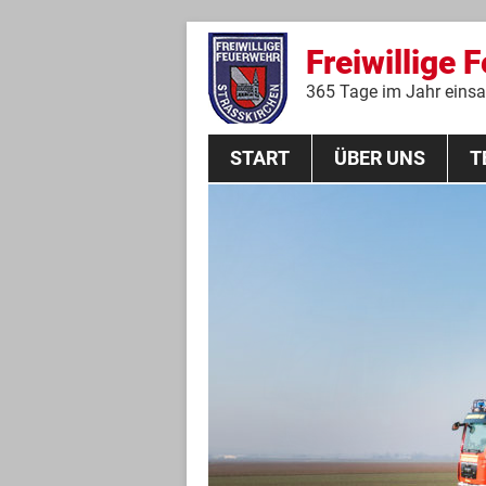
Freiwillige 
365 Tage im Jahr einsat
START
ÜBER UNS
T
Aktive Mannschaft
THL
Führungskräfte
Feuerwehrverein
Jugendgruppe
Absturzsicherungsgruppe
Historie