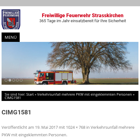
Freiwillige Feuerwehr Strasskirchen
365 Tage im Jahr einsatzbereit für Ihre Sicherheit
MENÜ
Zum
Inhalt
springen
Sie sind hier:
Start
»
Verkehrsunfall mehrere PKW mit eingeklemmten Personen
»
CIMG1581
CIMG1581
Veröffentlicht am
19. Mai 2017
mit
1024 × 768
in
Verkehrsunfall mehrere
PKW mit eingeklemmten Personen
.