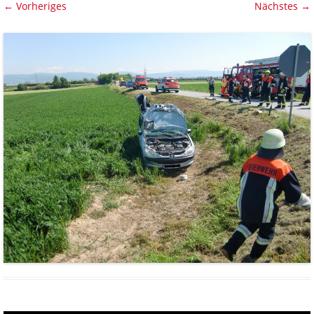
← Vorheriges
Nächstes →