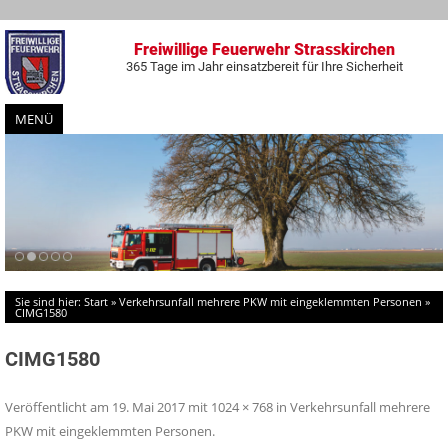
Freiwillige Feuerwehr Strasskirchen
365 Tage im Jahr einsatzbereit für Ihre Sicherheit
MENÜ
Zum
Inhalt
springen
Sie sind hier:
Start
»
Verkehrsunfall mehrere PKW mit eingeklemmten Personen
»
CIMG1580
CIMG1580
Veröffentlicht am
19. Mai 2017
mit
1024 × 768
in
Verkehrsunfall mehrere
PKW mit eingeklemmten Personen
.