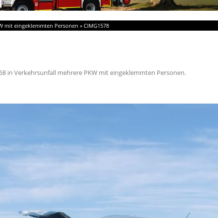
KW mit eingeklemmten Personen
»
CIMG1578
68
in
Verkehrsunfall mehrere PKW mit eingeklemmten Personen
.