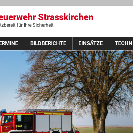
Feuerwehr Strasskirchen
zbereit für Ihre Sicherheit
Zum
ERMINE
BILDBERICHTE
Inhalt
EINSÄTZE
TECHN
springen
 Lehrgang 2020
Fahrzeuge
Ausrüstung
Schutzausrü