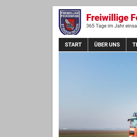
Freiwillige 
365 Tage im Jahr einsat
START
ÜBER UNS
T
Aktive Mannschaft
THL
Führungskräfte
Feuerwehrverein
Jugendgruppe
Absturzsicherungsgruppe
Historie