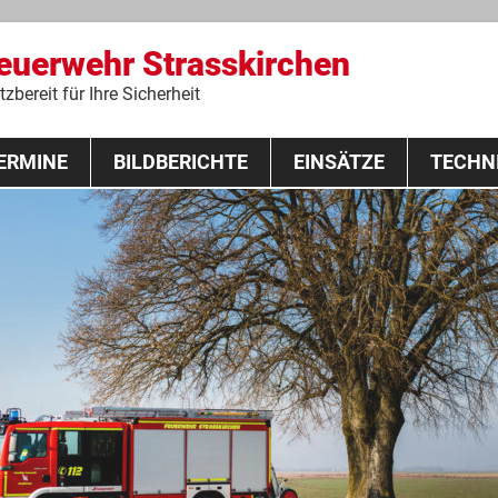
Feuerwehr Strasskirchen
zbereit für Ihre Sicherheit
Zum
ERMINE
BILDBERICHTE
Inhalt
EINSÄTZE
TECHN
springen
 Lehrgang 2020
Fahrzeuge
Ausrüstung
Schutzausrü