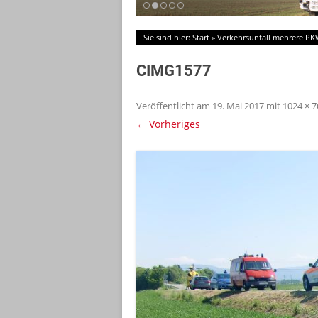
Sie sind hier:
Start
»
Verkehrsunfall mehrere P
CIMG1577
Veröffentlicht am
19. Mai 2017
mit
1024 × 7
← Vorheriges