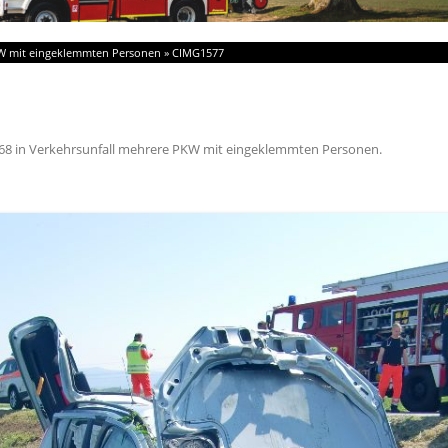
KW mit eingeklemmten Personen
»
CIMG1577
68
in
Verkehrsunfall mehrere PKW mit eingeklemmten Personen
.