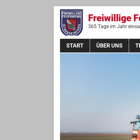
Freiwillige 
365 Tage im Jahr einsat
START
ÜBER UNS
T
Aktive Mannschaft
THL
Führungskräfte
Feuerwehrverein
Jugendgruppe
Absturzsicherungsgruppe
Historie