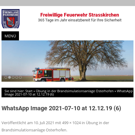
Freiwillige Feuerwehr Strasskirchen
365 Tage im Jahr einsatzbereit für Ihre Sicherheit
MENÜ
Zum
Inhalt
springen
Sie sind hier:
Start
»
Übung in der Brandsimulationsanlage Osterhofen
»
WhatsApp
Image 2021-07-10 at 12.12.19 (6)
WhatsApp Image 2021-07-10 at 12.12.19 (6)
Veröffentlicht am
10. Juli 2021
mit
499 × 1024
in
Übung in der
Brandsimulationsanlage Osterhofen
.