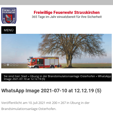
Freiwillige Feuerwehr Strasskirchen
365 Tage im Jahr einsatzbereit für Ihre Sicherheit
MENÜ
Zum
Inhalt
springen
Sie sind hier:
Start
»
Übung in der Brandsimulationsanlage Osterhofen
»
WhatsApp
Image 2021-07-10 at 12.12.19 (5)
WhatsApp Image 2021-07-10 at 12.12.19 (5)
Veröffentlicht am
10. Juli 2021
mit
200 × 267
in
Übung in der
Brandsimulationsanlage Osterhofen
.