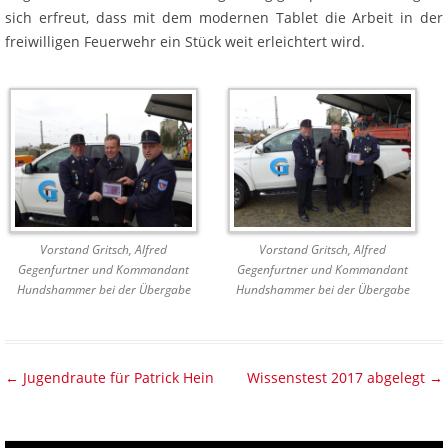
sich erfreut, dass mit dem modernen Tablet die Arbeit in der
freiwilligen Feuerwehr ein Stück weit erleichtert wird.
Vorstand Gritsch, Alfred
Vorstand Gritsch, Alfred
Gegenfurtner und Kommandant
Gegenfurtner und Kommandant
Hundshammer bei der Übergabe
Hundshammer bei der Übergabe
Beitragsnavigation
←
Jugendraute für Patrick Hein
Wissenstest 2017 abgelegt
→