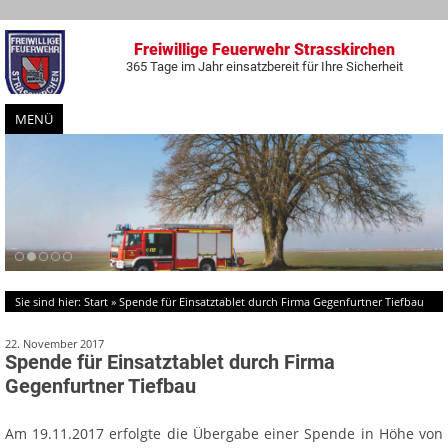
Freiwillige Feuerwehr Strasskirchen
365 Tage im Jahr einsatzbereit für Ihre Sicherheit
MENÜ
Zum
Inhalt
springen
Sie sind hier:
Start
»
Spende für Einsatztablet durch Firma Gegenfurtner Tiefbau
22. November 2017
Spende für Einsatztablet durch Firma
Gegenfurtner Tiefbau
Am 19.11.2017 erfolgte die Übergabe einer Spende in Höhe von