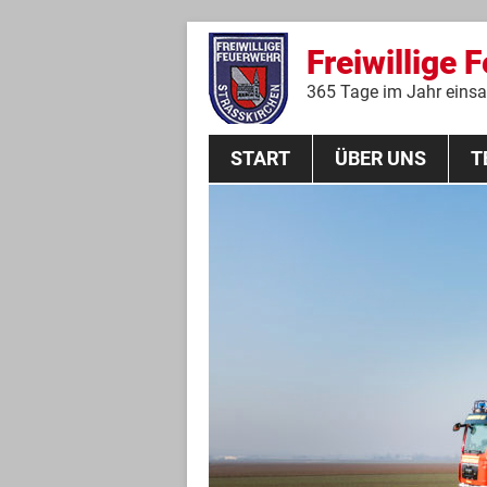
Freiwillige 
365 Tage im Jahr einsat
START
ÜBER UNS
T
Aktive Mannschaft
THL
Führungskräfte
Feuerwehrverein
Jugendgruppe
Absturzsicherungsgruppe
Historie