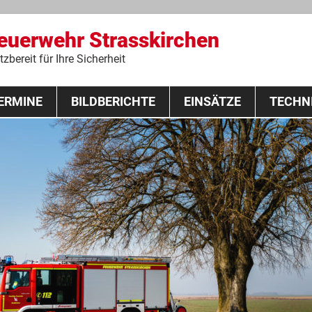
Feuerwehr Strasskirchen
zbereit für Ihre Sicherheit
Zum
ERMINE
BILDBERICHTE
Inhalt
EINSÄTZE
TECHN
springen
 Lehrgang 2020
Fahrzeuge
Ausrüstung
Schutzausrü