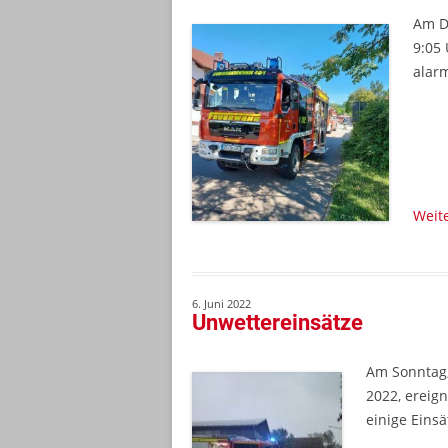
Am D
9:05
alarm
Weit
6. Juni 2022
Unwettereinsätze
Am Sonntag,
2022, ereig
einige Eins