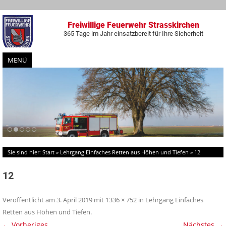
Freiwillige Feuerwehr Strasskirchen
365 Tage im Jahr einsatzbereit für Ihre Sicherheit
MENÜ
Zum
Inhalt
springen
Sie sind hier:
Start
»
Lehrgang Einfaches Retten aus Höhen und Tiefen
»
12
12
Veröffentlicht am
3. April 2019
mit
1336 × 752
in
Lehrgang Einfaches
Retten aus Höhen und Tiefen
.
← Vorheriges
Nächstes →