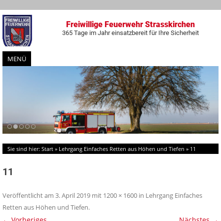
Freiwillige Feuerwehr Strasskirchen
365 Tage im Jahr einsatzbereit für Ihre Sicherheit
MENÜ
Zum
Inhalt
springen
Sie sind hier:
Start
»
Lehrgang Einfaches Retten aus Höhen und Tiefen
»
11
11
Veröffentlicht am
3. April 2019
mit
1200 × 1600
in
Lehrgang Einfaches
Retten aus Höhen und Tiefen
.
← Vorheriges
Nächstes →