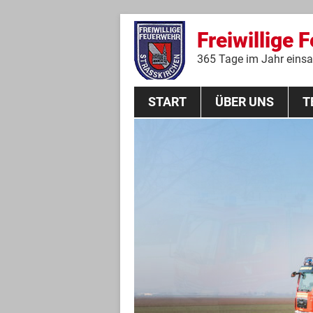
Freiwillige 
365 Tage im Jahr einsat
START
ÜBER UNS
T
Aktive Mannschaft
THL
Führungskräfte
Feuerwehrverein
Jugendgruppe
Absturzsicherungsgruppe
Historie