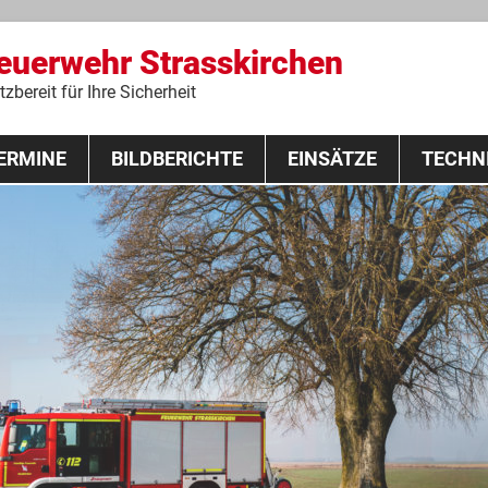
Feuerwehr Strasskirchen
zbereit für Ihre Sicherheit
Zum
ERMINE
BILDBERICHTE
Inhalt
EINSÄTZE
TECHN
springen
 Lehrgang 2020
Fahrzeuge
Ausrüstung
Schutzausrü