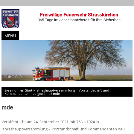
Freiwillige Feuerwehr Strasskirchen
365 Tage im Jahr einsatzbereit für Ihre Sicherheit
MENÜ
Zum
Inhalt
springen
Sie sind hier:
Start
»
Jahreshauptversammlung – Vorstandschaft und
Kommandanten neu gewählt
»
mde
mde
Veröffentlicht am
24. September 2021
mit
768 × 1024
in
Jahreshauptversammlung – Vorstandschaft und Kommandanten neu