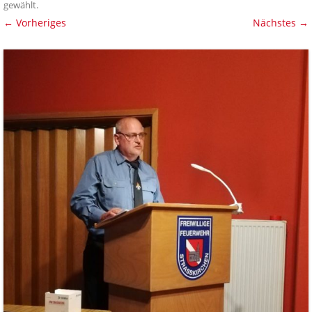
gewählt
.
← Vorheriges
Nächstes →