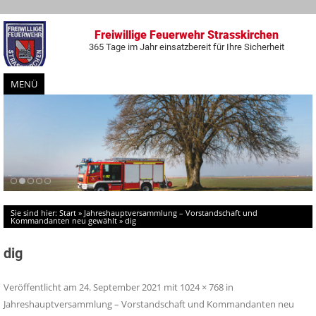
Freiwillige Feuerwehr Strasskirchen
365 Tage im Jahr einsatzbereit für Ihre Sicherheit
MENÜ
Zum
Inhalt
springen
Sie sind hier:
Start
»
Jahreshauptversammlung – Vorstandschaft und
Kommandanten neu gewählt
»
dig
dig
Veröffentlicht am
24. September 2021
mit
1024 × 768
in
Jahreshauptversammlung – Vorstandschaft und Kommandanten neu