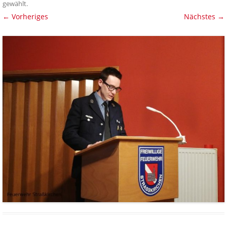
gewählt
.
← Vorheriges
Nächstes →