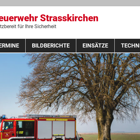
Feuerwehr Strasskirchen
zbereit für Ihre Sicherheit
Zum
ERMINE
BILDBERICHTE
Inhalt
EINSÄTZE
TECHN
springen
 Lehrgang 2020
Fahrzeuge
Ausrüstung
Schutzausrü