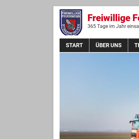
Freiwillige 
365 Tage im Jahr einsat
START
ÜBER UNS
T
Aktive Mannschaft
THL
Führungskräfte
Feuerwehrverein
Jugendgruppe
Absturzsicherungsgruppe
Historie