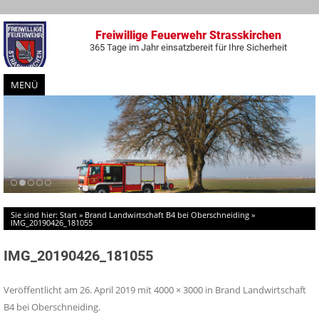
Freiwillige Feuerwehr Strasskirchen
365 Tage im Jahr einsatzbereit für Ihre Sicherheit
MENÜ
Zum
Inhalt
springen
Sie sind hier:
Start
»
Brand Landwirtschaft B4 bei Oberschneiding
»
IMG_20190426_181055
IMG_20190426_181055
Veröffentlicht am
26. April 2019
mit
4000 × 3000
in
Brand Landwirtschaft
B4 bei Oberschneiding
.