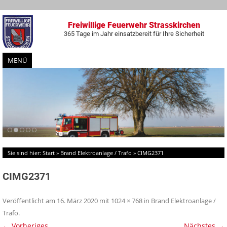
Freiwillige Feuerwehr Strasskirchen
365 Tage im Jahr einsatzbereit für Ihre Sicherheit
MENÜ
Zum
Inhalt
springen
Sie sind hier:
Start
»
Brand Elektroanlage / Trafo
»
CIMG2371
CIMG2371
Veröffentlicht am
16. März 2020
mit
1024 × 768
in
Brand Elektroanlage /
Trafo
.
← Vorheriges
Nächstes →