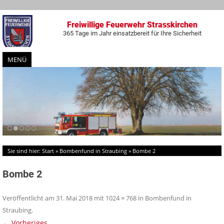
Freiwillige Feuerwehr Strasskirchen
365 Tage im Jahr einsatzbereit für Ihre Sicherheit
MENÜ
Zum
Inhalt
springen
Sie sind hier:
Start
»
Bombenfund in Straubing
»
Bombe 2
Bombe 2
Veröffentlicht am
31. Mai 2018
mit
1024 × 768
in
Bombenfund in
Straubing
.
← Vorheriges