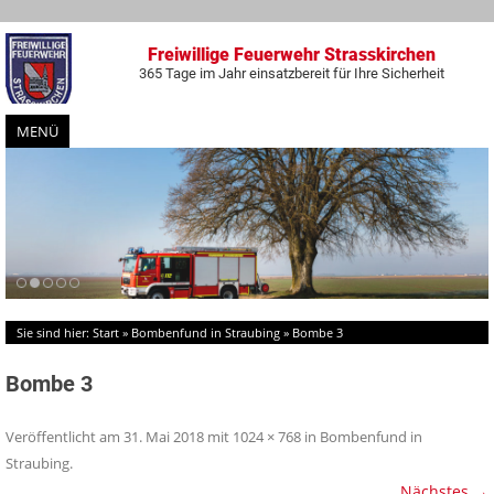
Freiwillige Feuerwehr Strasskirchen
365 Tage im Jahr einsatzbereit für Ihre Sicherheit
MENÜ
Zum
Inhalt
springen
Sie sind hier:
Start
»
Bombenfund in Straubing
»
Bombe 3
Bombe 3
Veröffentlicht am
31. Mai 2018
mit
1024 × 768
in
Bombenfund in
Straubing
.
Nächstes →