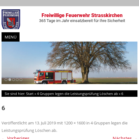
Freiwillige Feuerwehr Strasskirchen
365 Tage im Jahr einsatzbereit für Ihre Sicherheit
MENÜ
Zum
Inhalt
springen
Sie sind hier:
Start
»
4 Gruppen legen die Leistungsprüfung Löschen ab
»
6
6
Veröffentlicht am
13. Juli 2019
mit
1200 × 1600
in
4 Gruppen legen die
Leistungsprüfung Löschen ab
.
← Vorheriges
Nächstes →