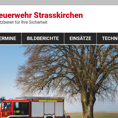
Feuerwehr Strasskirchen
zbereit für Ihre Sicherheit
Zum
ERMINE
BILDBERICHTE
Inhalt
EINSÄTZE
TECHN
springen
 Lehrgang 2020
Fahrzeuge
Ausrüstung
Schutzausrü