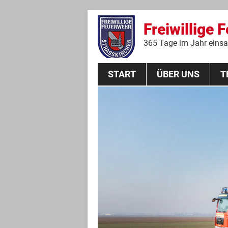
Freiwillige 
365 Tage im Jahr einsat
START
ÜBER UNS
T
Aktive Mannschaft
THL
Führungskräfte
Feuerwehrverein
Jugendgruppe
Absturzsicherungsgruppe
Historie