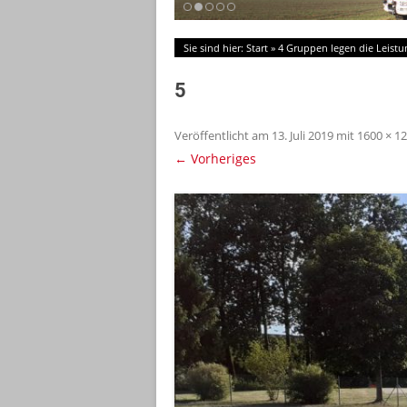
Sie sind hier:
Start
»
4 Gruppen legen die Leist
5
Veröffentlicht am
13. Juli 2019
mit
1600 × 1
← Vorheriges