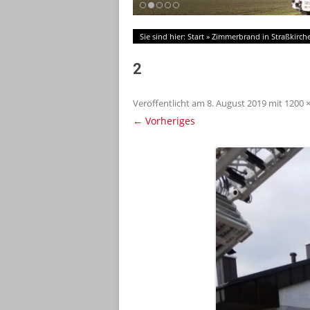
Sie sind hier:
Start
»
Zimmerbrand in Straßkirch
2
Veröffentlicht am
8. August 2019
mit
1200 
← Vorheriges