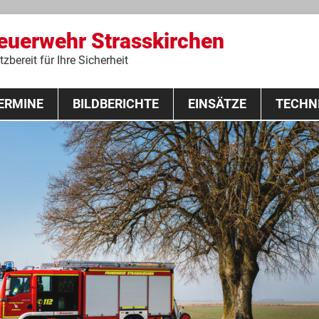
Feuerwehr Strasskirchen
zbereit für Ihre Sicherheit
Zum
ERMINE
BILDBERICHTE
Inhalt
EINSÄTZE
TECHN
springen
 Lehrgang 2020
Fahrzeuge
Ausrüstung
Schutzausrü