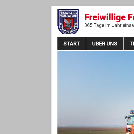
Freiwillige 
365 Tage im Jahr einsat
START
ÜBER UNS
T
Aktive Mannschaft
THL
Führungskräfte
Feuerwehrverein
Jugendgruppe
Absturzsicherungsgruppe
Historie