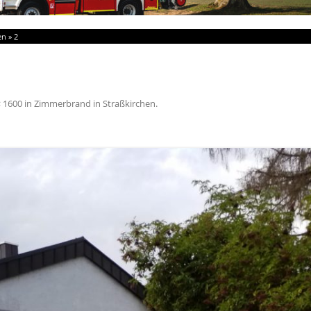
en
»
2
× 1600
in
Zimmerbrand in Straßkirchen
.