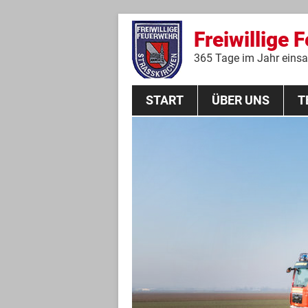
Freiwillige 
365 Tage im Jahr einsat
START
ÜBER UNS
T
Aktive Mannschaft
THL
Führungskräfte
Feuerwehrverein
Jugendgruppe
Absturzsicherungsgruppe
Historie