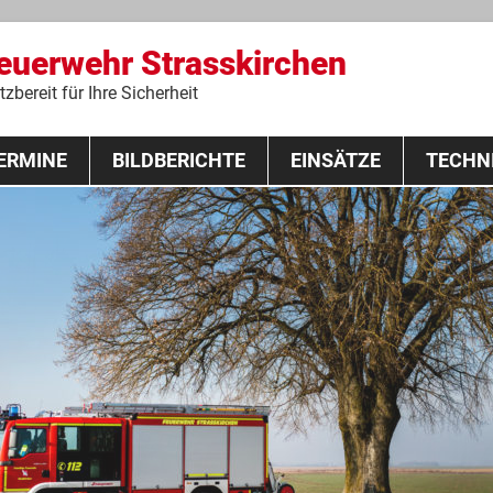
Feuerwehr Strasskirchen
zbereit für Ihre Sicherheit
Zum
ERMINE
BILDBERICHTE
Inhalt
EINSÄTZE
TECHN
springen
 Lehrgang 2020
Fahrzeuge
Ausrüstung
Schutzausrü