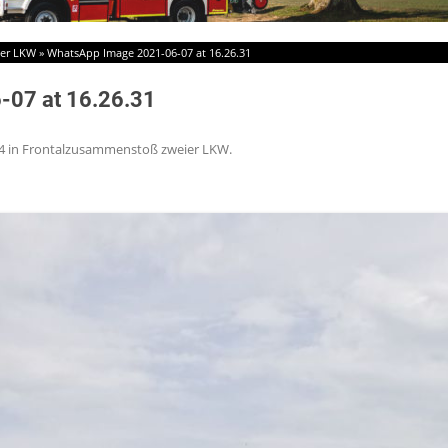
ier LKW
»
WhatsApp Image 2021-06-07 at 16.26.31
-07 at 16.26.31
4
in
Frontalzusammenstoß zweier LKW
.