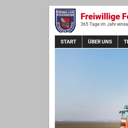
Freiwillige 
365 Tage im Jahr einsat
START
ÜBER UNS
T
Aktive Mannschaft
THL
Führungskräfte
Feuerwehrverein
Jugendgruppe
Absturzsicherungsgruppe
Historie