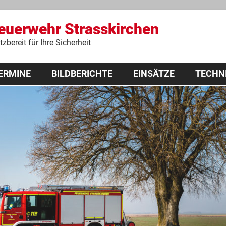
Feuerwehr Strasskirchen
zbereit für Ihre Sicherheit
Zum
ERMINE
BILDBERICHTE
Inhalt
EINSÄTZE
TECHN
springen
 Lehrgang 2020
Fahrzeuge
Ausrüstung
Schutzausrü