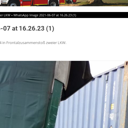
ier LKW
»
WhatsApp Image 2021-06-07 at 16.26.23 (1)
07 at 16.26.23 (1)
4
in
Frontalzusammenstoß zweier LKW
.