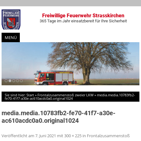
Freiwillige Feuerwehr Strasskirchen
365 Tage im Jahr einsatzbereit für Ihre Sicherheit
MENÜ
Zum
Inhalt
springen
Sie sind hier:
Start
»
Frontalzusammenstoß zweier LKW
»
media.media.10783fb2-
fe70-41f7-a30e-ac610acdc0a0.original1024
media.media.10783fb2-fe70-41f7-a30e-
ac610acdc0a0.original1024
Veröffentlicht am
7. Juni 2021
mit
300 × 225
in
Frontalzusammenstoß