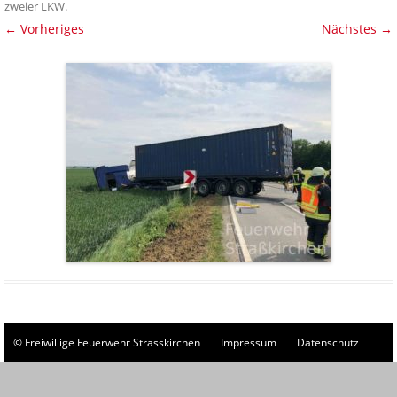
zweier LKW
.
← Vorheriges
Nächstes →
© Freiwillige Feuerwehr Strasskirchen
Impressum
Datenschutz