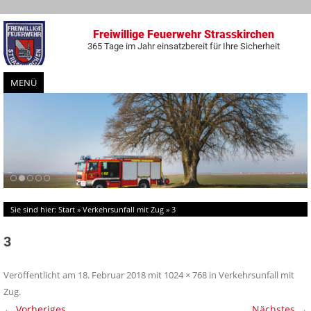
Freiwillige Feuerwehr Strasskirchen
365 Tage im Jahr einsatzbereit für Ihre Sicherheit
MENÜ
Zum
Inhalt
springen
Sie sind hier:
Start
»
Verkehrsunfall mit Zug
»
3
3
Veröffentlicht am
18. Februar 2018
mit
1024 × 768
in
Verkehrsunfall mit
Zug
.
← Vorheriges
Nächstes →