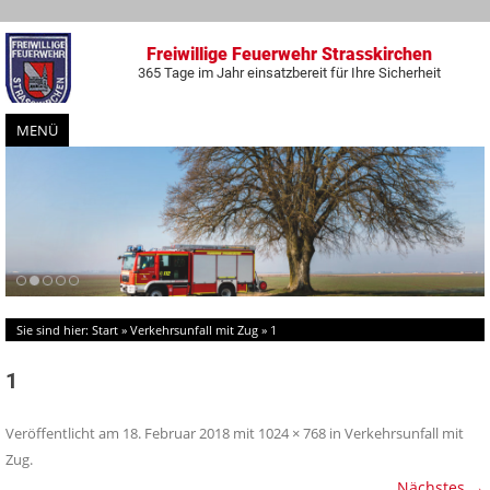
Freiwillige Feuerwehr Strasskirchen
365 Tage im Jahr einsatzbereit für Ihre Sicherheit
MENÜ
Zum
Inhalt
springen
Sie sind hier:
Start
»
Verkehrsunfall mit Zug
»
1
1
Veröffentlicht am
18. Februar 2018
mit
1024 × 768
in
Verkehrsunfall mit
Zug
.
Nächstes →