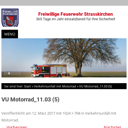
Freiwillige Feuerwehr Strasskirchen
365 Tage im Jahr einsatzbereit für Ihre Sicherheit
MENÜ
Zum
Inhalt
springen
Sie sind hier:
Start
»
Verkehrsunfall mit Motorrad
»
VU Motorrad_11.03 (5)
VU Motorrad_11.03 (5)
Veröffentlicht am
12. März 2017
mit
1024 × 768
in
Verkehrsunfall mit
Motorrad
.
← Vorheriges
Nächstes →