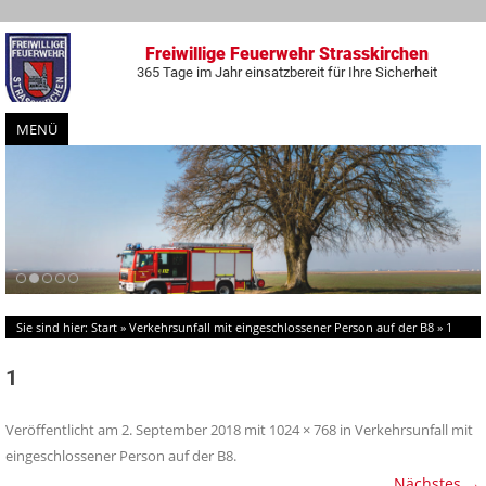
Freiwillige Feuerwehr Strasskirchen
365 Tage im Jahr einsatzbereit für Ihre Sicherheit
MENÜ
Zum
Inhalt
springen
Sie sind hier:
Start
»
Verkehrsunfall mit eingeschlossener Person auf der B8
»
1
1
Veröffentlicht am
2. September 2018
mit
1024 × 768
in
Verkehrsunfall mit
eingeschlossener Person auf der B8
.
Nächstes →