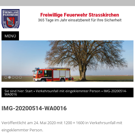
Freiwillige Feuerwehr Strasskirchen
365 Tage im Jahr einsatzbereit für Ihre Sicherheit
MENÜ
Zum
Inhalt
springen
Sie sind hier:
Start
»
Verkehrsunfall mit eingeklemmter Person
»
IMG-20200514-
WA0016
IMG-20200514-WA0016
Veröffentlicht am
24. Mai 2020
mit
1200 × 1600
in
Verkehrsunfall mit
eingeklemmter Person
.